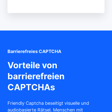
Barrierefreies CAPTCHA
Vorteile von
barrierefreien
CAPTCHAs
Friendly Captcha beseitigt visuelle und
audiobasierte Rätsel. Menschen mit