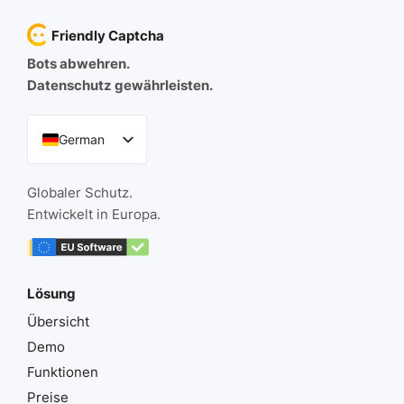
Friendly Captcha
Bots abwehren.
Datenschutz gewährleisten.
German
English
Globaler Schutz.
French
Entwickelt in Europa.
Spanish
Italian
Portuguese
Lösung
Übersicht
Demo
Funktionen
Preise