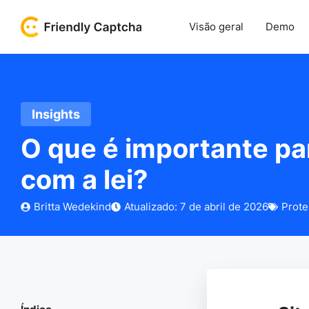
Visão geral
Demo
Insights
O que é importante p
com a lei?
Britta Wedekind
Atualizado: 7 de abril de 2026
Prote