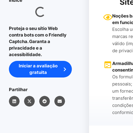
Índice
Sit
Noções bá
em funci
Proteja o seu sítio Web
Escolha u
contra bots com o Friendly
marcas re
Captcha. Garanta a
válido (i
privacidade e a
de privac
acessibilidade.
Armadilha
Iniciar a avaliação
consenti
gratuita
Os formul
pessoais
Partilhar
um fornec
transferê
condições
conformi