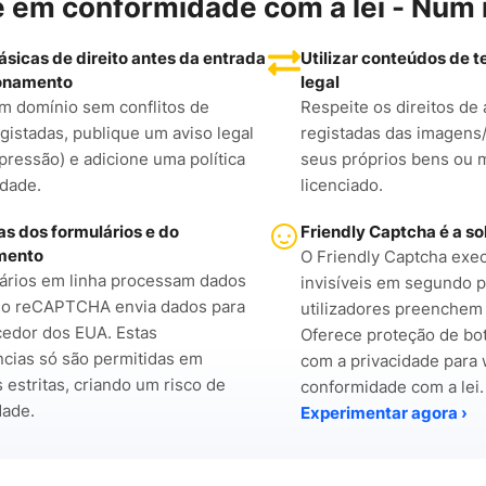
e em conformidade com a lei - Num 
sicas de direito antes da entrada
Utilizar conteúdos de t
onamento
legal
m domínio sem conflitos de
Respeite os direitos de
gistadas, publique um aviso legal
registadas das imagens/
mpressão) e adicione uma política
seus próprios bens ou 
idade.
licenciado.
s dos formulários e do
Friendly Captcha é a s
mento
O Friendly Captcha exec
ários em linha processam dados
invisíveis em segundo 
; o reCAPTCHA envia dados para
utilizadores preenchem 
edor dos EUA. Estas
Oferece proteção de bo
ncias só são permitidas em
com a privacidade para
 estritas, criando um risco de
conformidade com a lei.
dade.
Experimentar agora ›