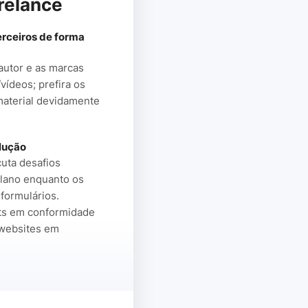
relance
erceiros de forma
 autor e as marcas
vídeos; prefira os
material devidamente
olução
uta desafios
plano enquanto os
formulários.
ts em conformidade
 websites em