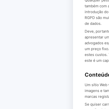
Qualquer pess
também com a 
introdução do
RGPD são muit
de dados.
Deve, portant
apresentar um
advogados esp
um preço fixo
estes custos.
este é um capi
Conteúdo
Um sítio Web 
imagens e tam
marcas regist
Se quiser car