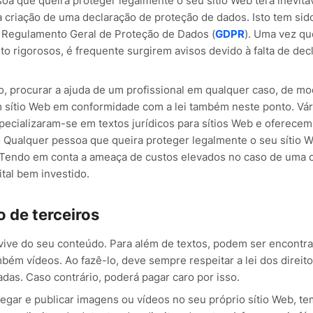
oa que queira proteger legalmente o seu sítio Web terá inevita
criação de uma declaração de proteção de dados. Isto tem sido
 Regulamento Geral de Proteção de Dados (
GDPR
). Uma vez qu
o rigorosos, é frequente surgirem avisos devido à falta de dec
o, procurar a ajuda de um profissional em qualquer caso, de m
 sítio Web em conformidade com a lei também neste ponto. Vári
ecializaram-se em textos jurídicos para sítios Web e oferecem
. Qualquer pessoa que queira proteger legalmente o seu sítio W
 Tendo em conta a ameaça de custos elevados no caso de uma c
tal bem investido.
 de terceiros
vive do seu conteúdo. Para além de textos, podem ser encontra
bém vídeos. Ao fazê-lo, deve sempre respeitar a lei dos direito
adas. Caso contrário, poderá pagar caro por isso.
regar e publicar imagens ou vídeos no seu próprio sítio Web, te