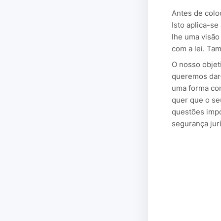
Antes de coloc
Isto aplica-s
lhe uma visão
com a lei. Ta
O nosso objet
queremos dar-
uma forma com
quer que o se
questões impo
segurança jur