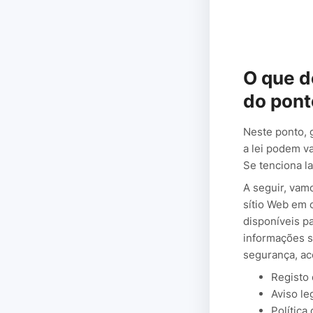
O que d
do ponto
Neste ponto, 
a lei podem v
Se tenciona l
A seguir, vam
sítio Web em 
disponíveis p
informações s
segurança, ac
Registo
Aviso le
Política