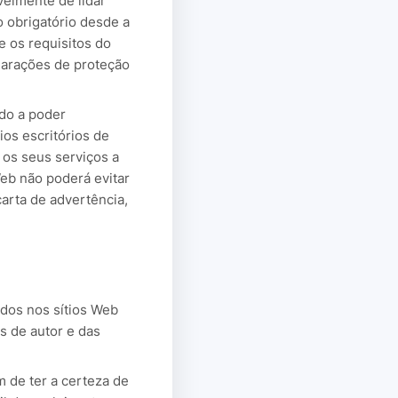
velmente de lidar
 obrigatório desde a
e os requisitos do
larações de proteção
odo a poder
os escritórios de
 os seus serviços a
eb não poderá evitar
arta de advertência,
dos nos sítios Web
s de autor e das
m de ter a certeza de