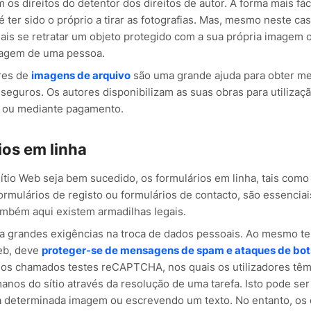
 os direitos do detentor dos direitos de autor. A forma mais fáci
é ter sido o próprio a tirar as fotografias. Mas, mesmo neste ca
ais se retratar um objeto protegido com a sua própria imagem o
magem de uma pessoa.
res de
imagens de arquivo
são uma grande ajuda para obter m
seguros. Os autores disponibilizam as suas obras para utilizaçã
e ou mediante pagamento.
ios em linha
ítio Web seja bem sucedido, os formulários em linha, tais como
ormulários de registo ou formulários de contacto, são essenciais
ambém aqui existem armadilhas legais.
a grandes exigências na troca de dados pessoais. Ao mesmo t
eb, deve
proteger-se de mensagens de spam e ataques de bot
 os chamados testes reCAPTCHA, nos quais os utilizadores têm
anos do sítio através da resolução de uma tarefa. Isto pode ser
 determinada imagem ou escrevendo um texto. No entanto, os 