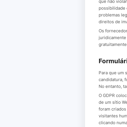
que não violam
possibilidade 
problemas leg
direitos de i
Os fornecedo
juridicamente 
gratuitament
Formulár
Para que um s
candidatura, f
No entanto, t
O GDPR coloc
de um sítio W
foram criados
visitantes hum
clicando numa