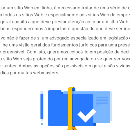
ar um sítio Web em linha, é necessário tratar de uma série de q
e a todos os sítios Web e especialmente aos sítios Web de emp
 geral daquilo a que deve prestar atenção ao criar um sítio We
mbém responderemos à importante questão do que deve ser inclu
ivo não é fazer de si um advogado especializado em legislação 
lhe uma visão geral dos fundamentos jurídicos para uma prese
preensível. Com isto, queremos colocá-lo em posição de decidi
u sítio Web seja protegido por um advogado ou se quer ser você
rtantes. Ambas as opções são possíveis em geral e são vivida
ídica por muitos webmasters.