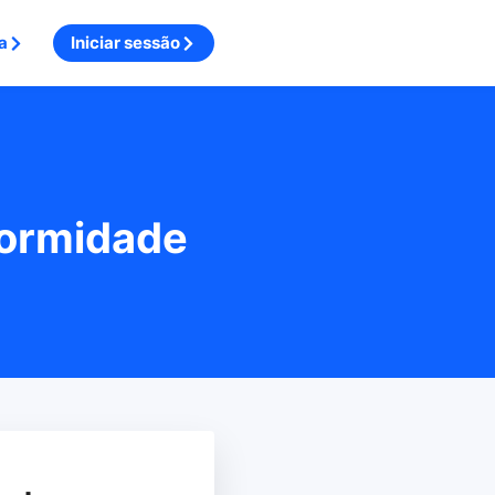
a
Iniciar sessão
formidade