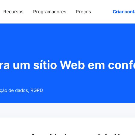
Recursos
Programadores
Preços
Criar cont
ara um sítio Web em con
ção de dados
,
RGPD