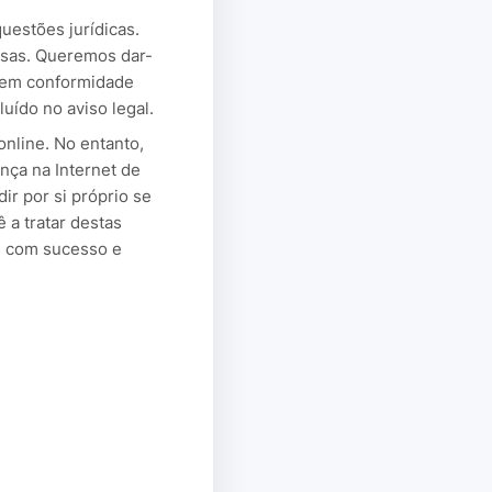
uestões jurídicas.
resas. Queremos dar-
b em conformidade
ído no aviso legal.
online. No entanto,
nça na Internet de
r por si próprio se
 a tratar destas
s com sucesso e