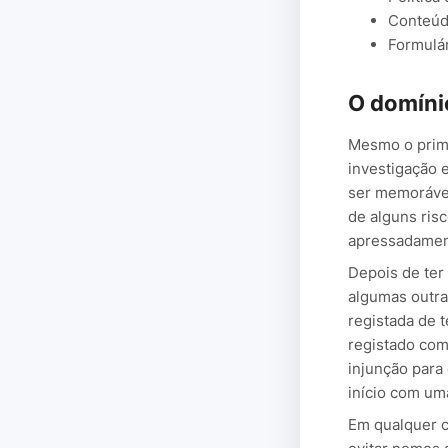
Conteúd
Formulár
O domíni
Mesmo o prime
investigação 
ser memorável
de alguns ris
apressadamen
Depois de ter 
algumas outras
registada de t
registado com
injunção para
início com um
Em qualquer c