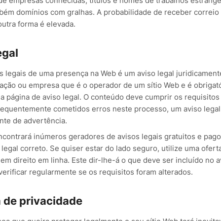
de empresas conhecidas, títulos e nomes de trabalhos estrang
bém domínios com gralhas. A probabilidade de receber correio
utra forma é elevada.
egal
 legais de uma presença na Web é um aviso legal juridicamente
zação ou empresa que é o operador de um sítio Web e é obrigató
a página de aviso legal. O conteúdo deve cumprir os requisitos 
requentemente cometidos erros neste processo, um aviso lega
nte de advertência.
encontrará inúmeros geradores de avisos legais gratuitos e pag
 legal correto. Se quiser estar do lado seguro, utilize uma ofe
em direito em linha. Este dir-lhe-á o que deve ser incluído no av
erificar regularmente se os requisitos foram alterados.
a de privacidade