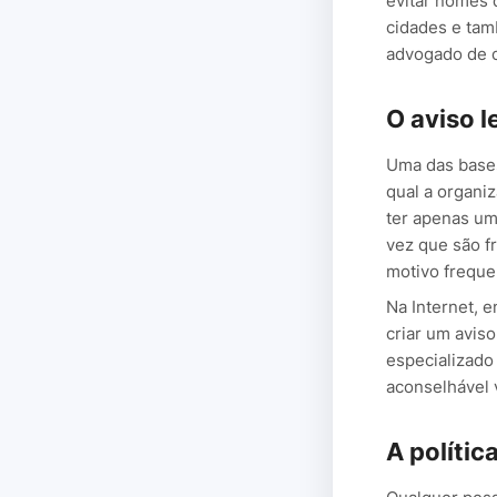
evitar nomes 
cidades e tam
advogado de o
O aviso l
Uma das bases
qual a organi
ter apenas um
vez que são f
motivo freque
Na Internet, 
criar um aviso
especializado 
aconselhável v
A polític